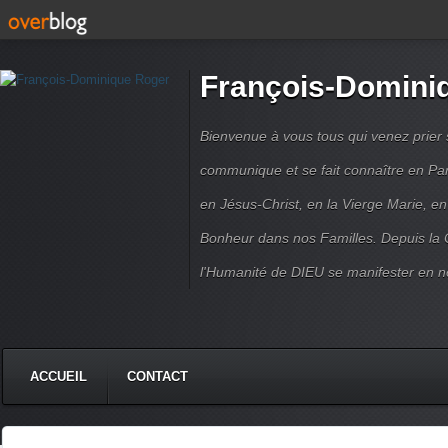
François-Domini
Bienvenue à vous tous qui venez prier s
communique et se fait connaître en Par
en Jésus-Christ, en la Vierge Marie, en
Bonheur dans nos Familles. Depuis la C
l'Humanité de DIEU se manifester en n
ACCUEIL
CONTACT