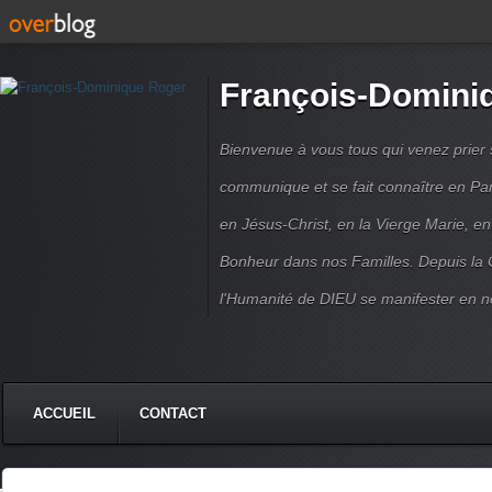
François-Domini
Bienvenue à vous tous qui venez prier s
communique et se fait connaître en Par
en Jésus-Christ, en la Vierge Marie, en
Bonheur dans nos Familles. Depuis la C
l'Humanité de DIEU se manifester en n
ACCUEIL
CONTACT