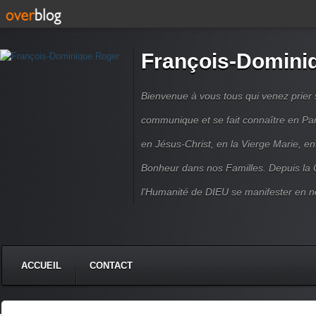
François-Domini
Bienvenue à vous tous qui venez prier s
communique et se fait connaître en Par
en Jésus-Christ, en la Vierge Marie, en
Bonheur dans nos Familles. Depuis la C
l'Humanité de DIEU se manifester en n
ACCUEIL
CONTACT