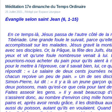
Méditation 17e dimanche du Temps Ordinaire
25 Juillet 2021
, Rédigé par Espace Liturgique
Évangile selon saint Jean (6, 1-15)
En ce temps-là, Jésus passa de l’autre côté de la m
Tibériade. Une grande foule le suivait, parce qu’elle
accomplissait sur les malades. Jésus gravit la montag
avec ses disciples. Or, la Pâque, la fête des Juifs, ét
yeux et vit qu’une foule nombreuse venait à lui. I
pourrions-nous acheter du pain pour qu’ils aient à m
pour le mettre à l’épreuve, car il savait bien, lui, ce qu’i
répondit : « Le salaire de deux cents journées ne
chacun reçoive un peu de pain. » Un de ses discip
Simon-Pierre, lui dit : « Il y a là un jeune garçon q
deux poissons, mais qu’est-ce que cela pour tant de
Faites asseoir les gens. » Il y avait beaucoup d’h
s’assirent donc, au nombre d’environ cinq mille homm
pains et, après avoir rendu grâce, il les distribua au
aussi du poisson, autant qu’ils en voulaient. Quand