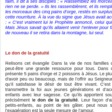
faim, il dit à ses disciples : « Rassemblez les morc
rien ne se perde. » Ils les rassemblèrent, et ils remp
les morceaux des cinq pains d’orge, restés en surplu
cette nourriture. À la vue du signe que Jésus avait ac
: « C’est vraiment lui le Prophète annoncé, celui qu
Mais Jésus savait qu’ils allaient venir l’enlever pour fa
de nouveau il se retira dans la montagne, lui seul.
Le don de la gratuité
Relisons cet évangile Dans la vie de nos famille
peut-être une grande ressource pour tous. Dans c
présente 5 pains d'orge et 2 poissons à Jésus. Le plu
d'avoir peu ou beaucoup, mais de l’offrir au Seigneur.
qu’il satisfasse le désir de tout être vivant. C’e
transmettre la foi aux jeunes générations et d’ac
enfants avec leur sagesse. Ce qu’ils apportent sou
précisément l
e don de la gratuité
. Leur façon d’a
petits-enfants, au point de les gâter, peut nous
l’exagération est la seule mesure de l’amour.