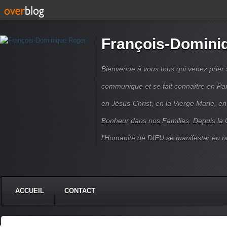
François-Domini
Bienvenue à vous tous qui venez prier s
communique et se fait connaître en Par
en Jésus-Christ, en la Vierge Marie, en
Bonheur dans nos Familles. Depuis la C
l'Humanité de DIEU se manifester en n
ACCUEIL
CONTACT