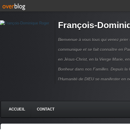
François-Domini
Bienvenue à vous tous qui venez prier s
communique et se fait connaître en Par
en Jésus-Christ, en la Vierge Marie, en
Bonheur dans nos Familles. Depuis la C
l'Humanité de DIEU se manifester en n
ACCUEIL
CONTACT