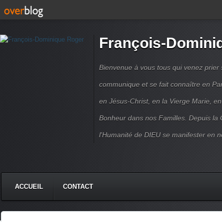
François-Domini
Bienvenue à vous tous qui venez prier s
communique et se fait connaître en Par
en Jésus-Christ, en la Vierge Marie, en
Bonheur dans nos Familles. Depuis la C
l'Humanité de DIEU se manifester en n
ACCUEIL
CONTACT