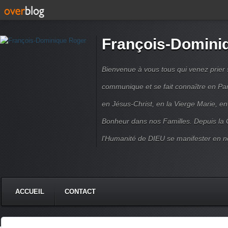
François-Domini
Bienvenue à vous tous qui venez prier s
communique et se fait connaître en Par
en Jésus-Christ, en la Vierge Marie, en
Bonheur dans nos Familles. Depuis la C
l'Humanité de DIEU se manifester en n
ACCUEIL
CONTACT