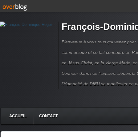
François-Domini
Bienvenue à vous tous qui venez prier s
communique et se fait connaître en Par
en Jésus-Christ, en la Vierge Marie, en
Bonheur dans nos Familles. Depuis la C
l'Humanité de DIEU se manifester en n
ACCUEIL
CONTACT