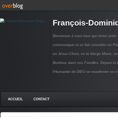
François-Domini
Bienvenue à vous tous qui venez prier s
communique et se fait connaître en Par
en Jésus-Christ, en la Vierge Marie, en
Bonheur dans nos Familles. Depuis la C
l'Humanité de DIEU se manifester en n
ACCUEIL
CONTACT