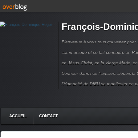
François-Domini
Bienvenue à vous tous qui venez prier s
communique et se fait connaître en Par
en Jésus-Christ, en la Vierge Marie, en
Bonheur dans nos Familles. Depuis la C
l'Humanité de DIEU se manifester en n
ACCUEIL
CONTACT