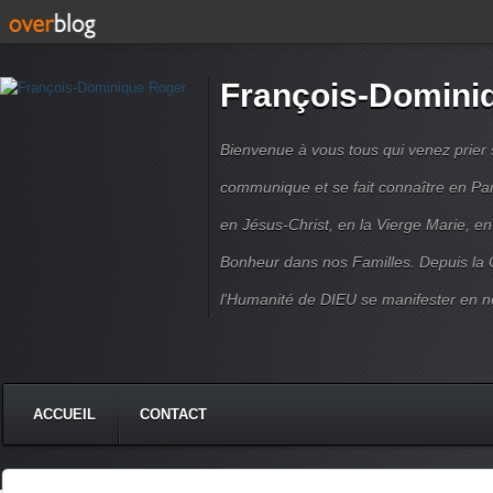
François-Domini
Bienvenue à vous tous qui venez prier s
communique et se fait connaître en Par
en Jésus-Christ, en la Vierge Marie, en
Bonheur dans nos Familles. Depuis la C
l'Humanité de DIEU se manifester en n
ACCUEIL
CONTACT