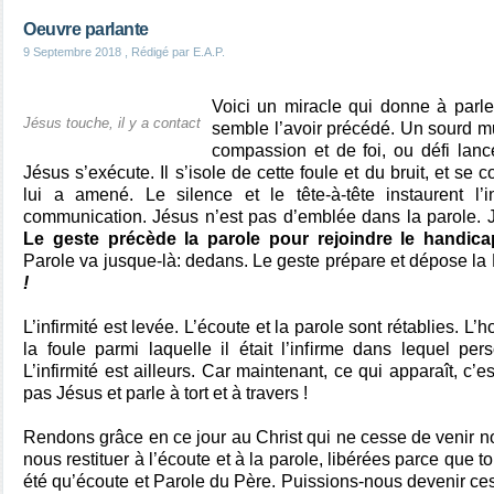
Oeuvre parlante
9 Septembre 2018
, Rédigé par E.A.P.
Voici un miracle qui donne à par
Jésus touche, il y a contact
semble l’avoir précédé. Un sourd mu
compassion et de foi, ou défi lanc
Jésus s’exécute. Il s’isole de cette foule et du bruit, et se
lui a amené. Le silence et le tête-à-tête instaurent l’i
communication. Jésus n’est pas d’emblée dans la parole. Jé
Le geste précède la parole pour rejoindre le handica
Parole va jusque-là: dedans. Le geste prépare et dépose la P
!
L’infirmité est levée. L’écoute et la parole sont rétablies. 
la foule parmi laquelle il était l’infirme dans lequel pe
L’infirmité est ailleurs. Car maintenant, ce qui apparaît, c’e
pas Jésus et parle à tort et à travers !
Rendons grâce en ce jour au Christ qui ne cesse de venir 
nous restituer à l’écoute et à la parole, libérées parce que 
été qu’écoute et Parole du Père. Puissions-nous devenir ces