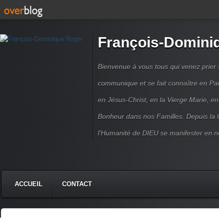
François-Domini
Bienvenue à vous tous qui venez prier s
communique et se fait connaître en Par
en Jésus-Christ, en la Vierge Marie, en
Bonheur dans nos Familles. Depuis la C
l'Humanité de DIEU se manifester en n
ACCUEIL
CONTACT