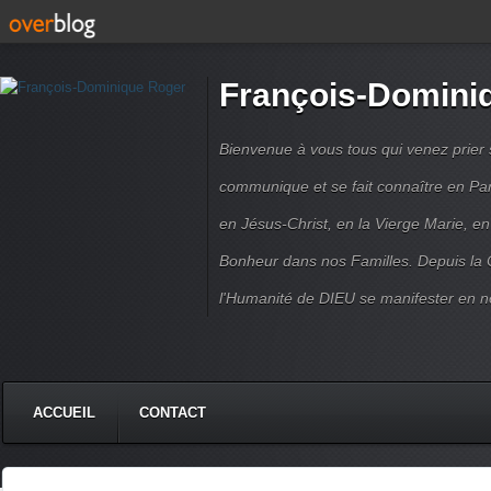
François-Domini
Bienvenue à vous tous qui venez prier s
communique et se fait connaître en Par
en Jésus-Christ, en la Vierge Marie, en
Bonheur dans nos Familles. Depuis la C
l'Humanité de DIEU se manifester en n
ACCUEIL
CONTACT