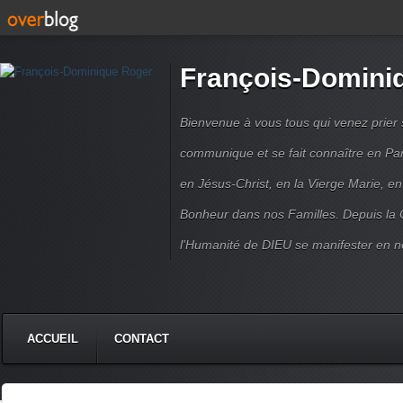
François-Domini
Bienvenue à vous tous qui venez prier s
communique et se fait connaître en Par
en Jésus-Christ, en la Vierge Marie, en
Bonheur dans nos Familles. Depuis la C
l'Humanité de DIEU se manifester en n
ACCUEIL
CONTACT