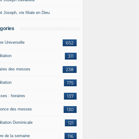
t Joseph, vie filiale en Dieu
gories
re Universelle
652
itation
311
aires des messes
238
itation
175
ses : horaires
137
once des messes
130
itation Dominicale
121
ère de la semaine
116