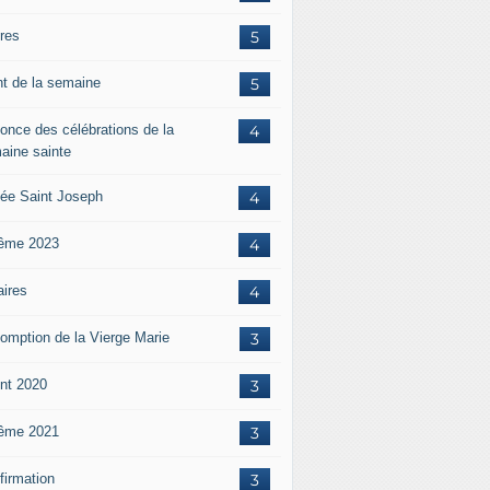
ères
5
nt de la semaine
5
once des célébrations de la
4
aine sainte
ée Saint Joseph
4
ême 2023
4
aires
4
omption de la Vierge Marie
3
nt 2020
3
ême 2021
3
firmation
3