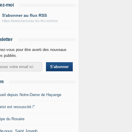
ez-moi
S'abonner au flux RSS
https://www.berceau-du-fer.com/rss
letter
ez-vous pour être averti des nouveaux
es publiés.
es
ueil depuis Notre-Dame de Hayange
rist est ressuscité !"
ipe du Rosaire
de-nous, Saint Joseph