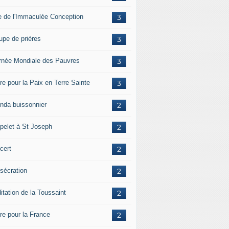
e de l'Immaculée Conception
3
upe de prières
3
rnée Mondiale des Pauvres
3
re pour la Paix en Terre Sainte
3
nda buissonnier
2
pelet à St Joseph
2
cert
2
sécration
2
itation de la Toussaint
2
ère pour la France
2