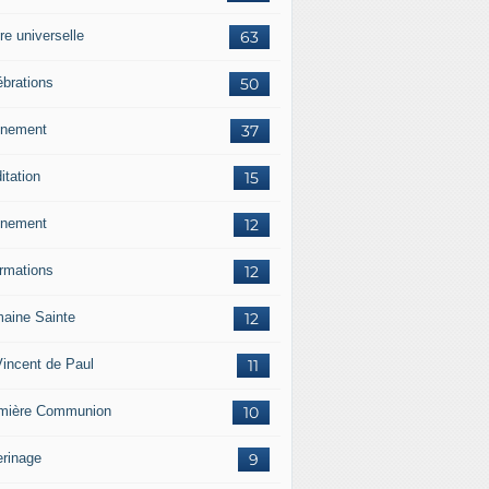
re universelle
63
ébrations
50
nement
37
itation
15
nement
12
ormations
12
aine Sainte
12
Vincent de Paul
11
mière Communion
10
erinage
9