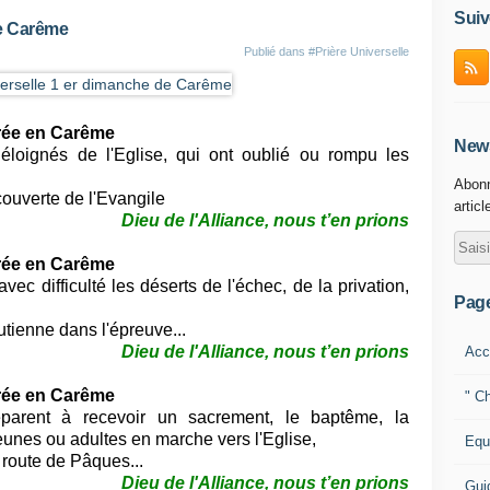
Suiv
de Carême
Publié dans
#Prière Universelle
trée en Carême
News
éloignés de l'Eglise, qui ont oublié ou rompu les
Abonn
couverte de l'Evangile
articl
Dieu de l'Alliance
, nous t’en prions
trée en Carême
vec difficulté les déserts de l'échec, de la privation,
Pag
outienne dans l'épreuve
...
Dieu de l'Alliance
, nous t’en prions
Acc
trée en Carême
" Ch
parent à recevoir un sacrement, le baptême, la
jeunes ou adultes en marche vers l'Eglise,
Equ
a route de Pâques
...
Dieu de l'Alliance
, nous t’en prions
Gui