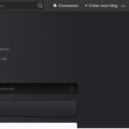
Connexion
+
Créer mon blog
rance,
r du