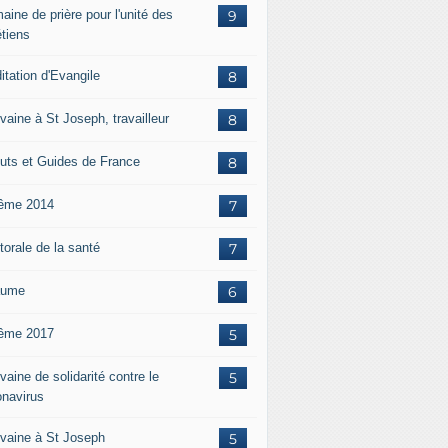
aine de prière pour l'unité des
9
étiens
itation d'Evangile
8
vaine à St Joseph, travailleur
8
uts et Guides de France
8
ême 2014
7
torale de la santé
7
aume
6
ême 2017
5
aine de solidarité contre le
5
onavirus
vaine à St Joseph
5