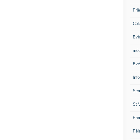
Priè
Cél
Evè
méd
Evé
Inf
Sem
St 
Pre
Pèl