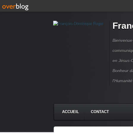
Fran
Bienvenue à
communique
en Jésus-C
Bonheur da
l'Humanité
ACCUEIL
CONTACT