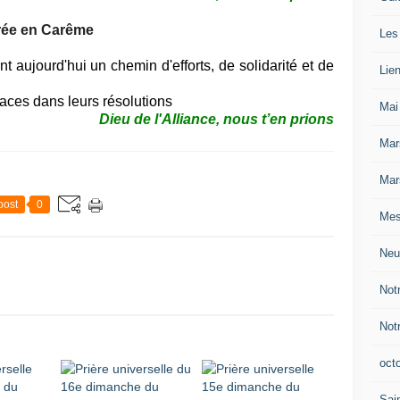
trée en Carême
Les
 aujourd'hui un chemin d'efforts, de solidarité et de
Lie
naces dans leurs résolutions
Mai
Dieu de l'Alliance
, nous t’en prions
Mar
Mar
post
0
Mes
Neu
Not
Not
oct
Sain