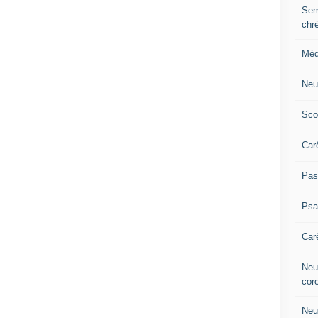
Sem
chr
Méd
Neu
Sco
Car
Pas
Ps
Car
Neuv
cor
Neu