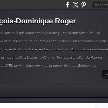
çois-Dominique Roger
 vous tous qui venez prier sur ce blog. Par l’Esprit Saint, Dieu se
 et se fait connaître en Paroles et en Actes. Ayons confiance et espé
hrist, en la Vierge Marie, en Saint Joseph, en l’Esprit Saint pour donne
ns nos Familles. Depuis la Côte des Vignes, accueillons la Paix en
 de DIEU se manifester en nous et autour de nous. Ecoutons-le