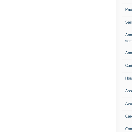
Pri
Sai
Ann
sem
Ann
Car
Hor
Ass
Ave
Car
Con