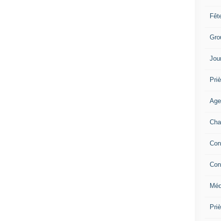
Fêt
Gro
Jou
Priè
Age
Cha
Con
Con
Méd
Pri