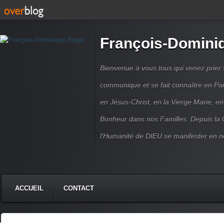
François-Domini
Bienvenue à vous tous qui venez prier s
communique et se fait connaître en Par
en Jésus-Christ, en la Vierge Marie, en
Bonheur dans nos Familles. Depuis la C
l'Humanité de DIEU se manifester en n
ACCUEIL
CONTACT