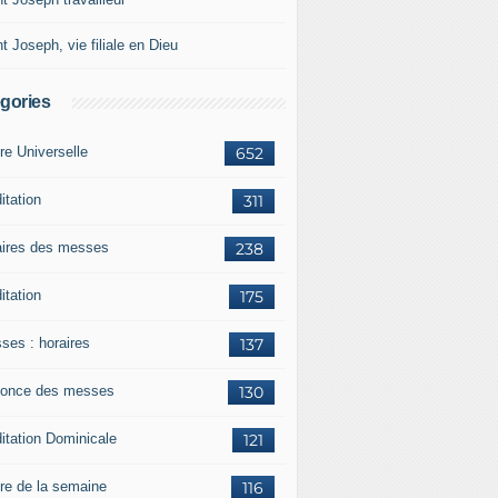
t Joseph, vie filiale en Dieu
gories
re Universelle
652
itation
311
aires des messes
238
itation
175
ses : horaires
137
once des messes
130
itation Dominicale
121
ère de la semaine
116