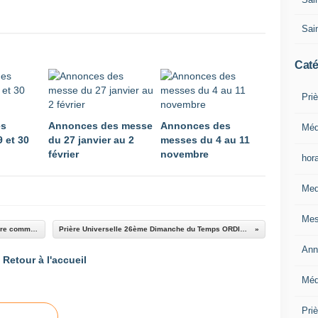
Sain
Caté
Priè
es
Annonces des messe
Annonces des
Méd
 et 30
du 27 janvier au 2
messes du 4 au 11
février
novembre
hor
Med
Mes
Temps de bienvenue pour les enfants de la 1ière communion
Prière Universelle 26ème Dimanche du Temps ORDINAIRE
Ann
Retour à l'accueil
Méd
Pri