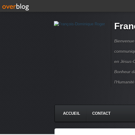
Fran
Bienvenue à
communique
en Jésus-C
Bonheur da
l'Humanité
ACCUEIL
CONTACT