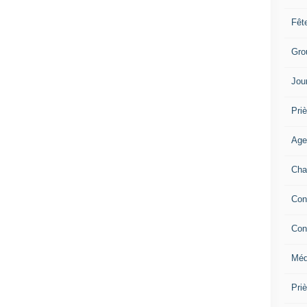
Fêt
Gro
Jou
Priè
Age
Cha
Con
Con
Méd
Pri