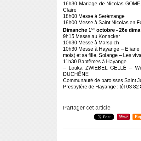
16h30 Mariage de Nicolas GOM
Claire
18h00 Messe à Serémange
18h00 Messe à Saint Nicolas en F
er
Dimanche
1
octobre - 26e dim
9h15 Messe au
Konacker
10h30 Messe à Marspich
10h30 Messe à Hayange – Eliane
mois) et sa fille, Solange – Les viv
11h30
Baptêmes à Hayange
– Louka ZWIEBEL GELLÉ – Wil
DUCHÊNE
Communauté de paroisses Saint Je
Presbytère de Hayange : tél 03 82
Partager cet article
Re