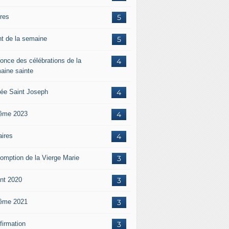
ères
5
nt de la semaine
5
once des célébrations de la
4
aine sainte
ée Saint Joseph
4
ême 2023
4
aires
4
omption de la Vierge Marie
3
nt 2020
3
ême 2021
3
firmation
3