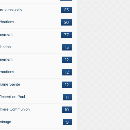
re universelle
63
ébrations
50
nement
37
itation
15
nement
12
ormations
12
aine Sainte
12
Vincent de Paul
11
mière Communion
10
erinage
9