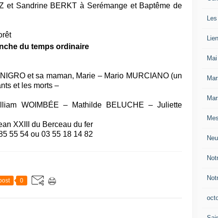
EZ et Sandrine BERKT
à Serémange et Baptême de
Les
orêt
Lie
anche du temps ordinaire
Mai
 NIGRO et sa maman, Marie – Mario MURCIANO (un
Mar
ants et les morts –
Mar
liam WOIMBÉE – Mathilde BELUCHE – Juliette
Mes
an XXIII du Berceau du fer
 85 55 54 ou 03 55 18 14 82
Neu
Not
Not
post
0
oct
Sain