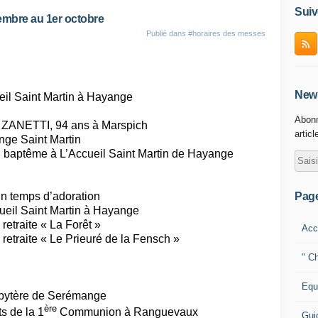
Suiv
mbre au 1er octobre
Publié dans
#horaires des messes
News
il Saint Martin à Hayange
Abonn
ZANETTI, 94 ans à Marspich
articl
ge Saint Martin
baptême à L’Accueil Saint Martin de Hayange
Pag
’un temps d’adoration
eil Saint Martin à Hayange
etraite « La Forêt »
Acc
etraite « Le Prieuré de la Fensch »
" Ch
Equ
bytère de Serémange
ère
s de la 1
Communion à Ranguevaux
Gui