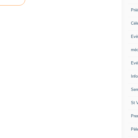
Priè
Cél
Evè
méd
Evé
Inf
Sem
St 
Pre
Pèl