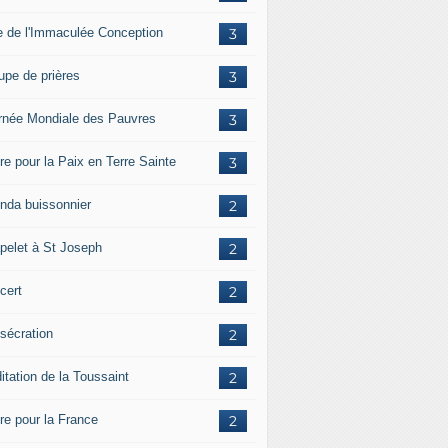
e de l'Immaculée Conception
3
upe de prières
3
rnée Mondiale des Pauvres
3
re pour la Paix en Terre Sainte
3
nda buissonnier
2
pelet à St Joseph
2
cert
2
sécration
2
itation de la Toussaint
2
ère pour la France
2