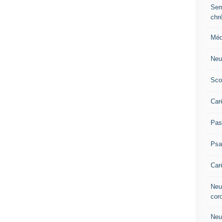
Sem
chr
Méd
Neu
Sco
Car
Pas
Ps
Car
Neuv
cor
Neu