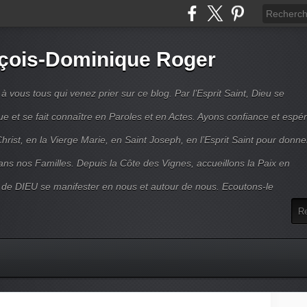
çois-Dominique Roger
 vous tous qui venez prier sur ce blog. Par l’Esprit Saint, Dieu se
 et se fait connaître en Paroles et en Actes. Ayons confiance et espé
hrist, en la Vierge Marie, en Saint Joseph, en l’Esprit Saint pour donne
ns nos Familles. Depuis la Côte des Vignes, accueillons la Paix en
 de DIEU se manifester en nous et autour de nous. Ecoutons-le