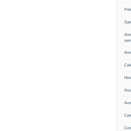
Pri
Sai
Ann
sem
Ann
Car
Hor
Ass
Ave
Car
Con