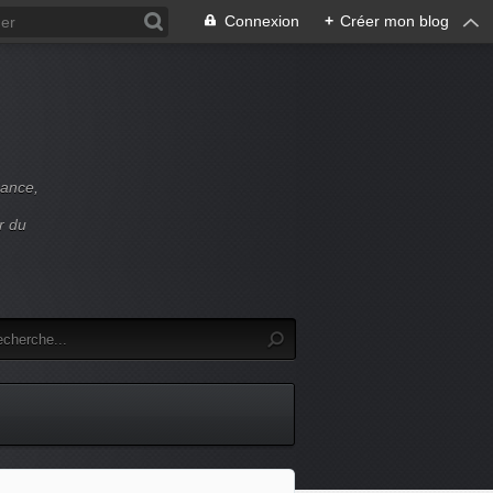
Connexion
+
Créer mon blog
rance,
r du