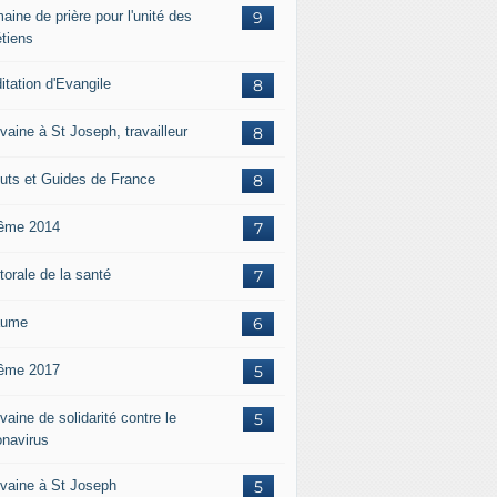
aine de prière pour l'unité des
9
étiens
itation d'Evangile
8
vaine à St Joseph, travailleur
8
uts et Guides de France
8
ême 2014
7
torale de la santé
7
aume
6
ême 2017
5
aine de solidarité contre le
5
onavirus
vaine à St Joseph
5