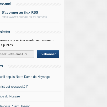
ez-moi
S'abonner au flux RSS
https://www.berceau-du-fer.com/rss
letter
ez-vous pour être averti des nouveaux
es publiés.
es
ueil depuis Notre-Dame de Hayange
rist est ressuscité !"
ipe du Rosaire
de-nous, Saint Joseph