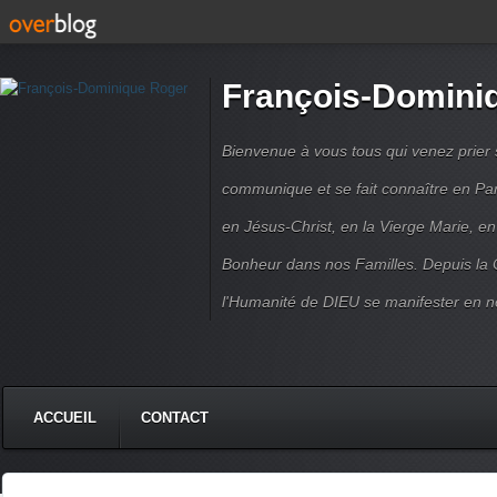
François-Domini
Bienvenue à vous tous qui venez prier s
communique et se fait connaître en Par
en Jésus-Christ, en la Vierge Marie, en
Bonheur dans nos Familles. Depuis la C
l'Humanité de DIEU se manifester en n
ACCUEIL
CONTACT