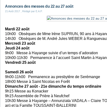
Annonces des messes du 22 au 27 août
21 Août 2017
, Rédigé par E.A.P.
Mardi 22 août
10h00
Obsèques de Mme Irène SUPRUN, 90 ans à Hayang
14h30
Obsèques de M. André Jules WEBER à Ranguevau
Mercredi 23 août
Jeudi
24 août
9h00 Messe à Hayange
suivie d’un temps d’adoration
10h00-11h30 Permanence à l’accueil Saint Martin à Haya
Vendredi
25 août
Samedi 26 août
9h00-11h00 Permanence au presbytère de Serémange
18h00 Messe à Saint Nicolas en Forêt
Dimanche 27 août - 21e dimanche du temps ordinaire
9h15 Messe
au Konacker
9h15 Assemblée de Prière à Neufchef
10h30 Messe à Hayange – Annunziata VADALA – Claire TO
an) et la Famille TOUSSAINT-BALLERINI