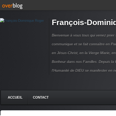
François-Domini
Bienvenue à vous tous qui venez prier s
communique et se fait connaître en Par
en Jésus-Christ, en la Vierge Marie, en
Bonheur dans nos Familles. Depuis la C
l'Humanité de DIEU se manifester en n
ACCUEIL
CONTACT