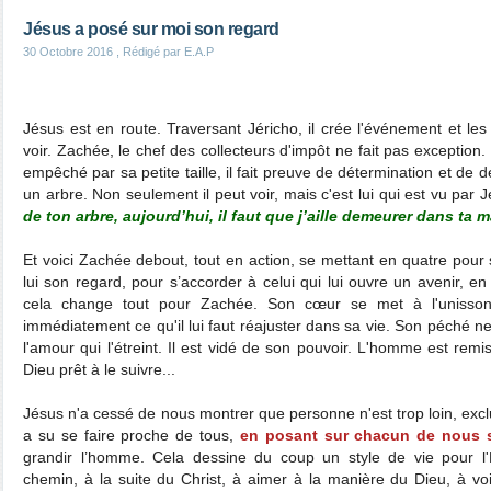
Jésus a posé sur moi son regard
30 Octobre 2016
, Rédigé par E.A.P
Jésus est en route. Traversant Jéricho, il crée l'événement et le
voir. Zachée, le chef des collecteurs d'impôt ne fait pas exception.
empêché par sa petite taille, il fait preuve de détermination et de d
un arbre. Non seulement il peut voir, mais c'est lui qui est vu par 
de ton arbre, aujourd’hui, il faut que j’aille demeurer dans ta
Et voici Zachée debout, tout en action, se mettant en quatre pour s
lui son regard, pour s’accorder à celui qui lui ouvre un avenir, en
cela change tout pour Zachée. Son cœur se met à l'unisso
immédiatement ce qu'il lui faut réajuster dans sa vie. Son péché ne
l'amour qui l'étreint. Il est vidé de son pouvoir. L'homme est remi
Dieu prêt à le suivre...
Jésus n'a cessé de nous montrer que personne n'est trop loin, excl
a su se faire proche de tous,
en posant sur chacun de nous 
grandir l’homme. Cela dessine du coup un style de vie pour 
chemin, à la suite du Christ, à aimer à la manière du Dieu, à v