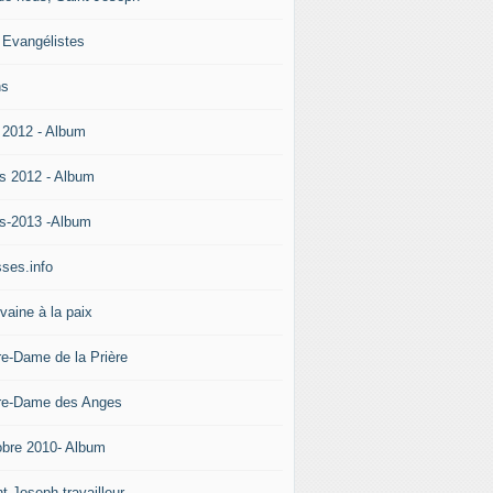
 Evangélistes
ns
 2012 - Album
s 2012 - Album
s-2013 -Album
ses.info
vaine à la paix
re-Dame de la Prière
re-Dame des Anges
obre 2010- Album
t Joseph travailleur