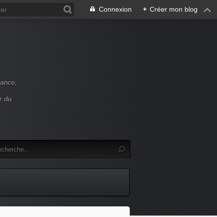
Connexion
+
Créer mon blog
rance,
r du