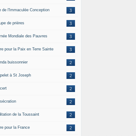
e de l'Immaculée Conception
3
upe de prières
3
rnée Mondiale des Pauvres
3
re pour la Paix en Terre Sainte
3
nda buissonnier
2
pelet à St Joseph
2
cert
2
sécration
2
itation de la Toussaint
2
ère pour la France
2