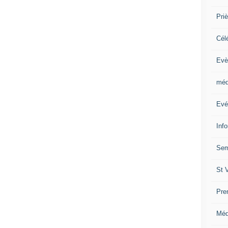
Priè
Cél
Evè
méd
Evé
Inf
Sem
St 
Pre
Méd