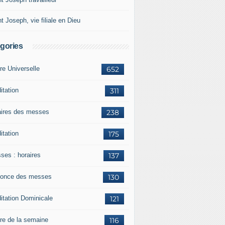
t Joseph, vie filiale en Dieu
gories
re Universelle
652
itation
311
aires des messes
238
itation
175
ses : horaires
137
once des messes
130
itation Dominicale
121
ère de la semaine
116