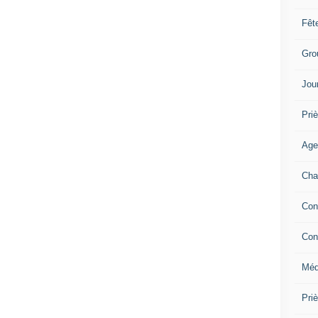
Fêt
Gro
Jou
Priè
Age
Cha
Con
Con
Méd
Pri