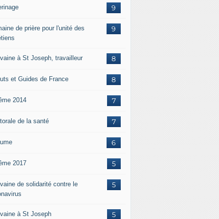
erinage
9
aine de prière pour l'unité des
9
étiens
vaine à St Joseph, travailleur
8
uts et Guides de France
8
ême 2014
7
torale de la santé
7
aume
6
ême 2017
5
aine de solidarité contre le
5
onavirus
vaine à St Joseph
5