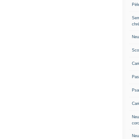
Pèl
Sem
chr
Neu
Sco
Car
Pas
Ps
Car
Neuv
cor
Neu