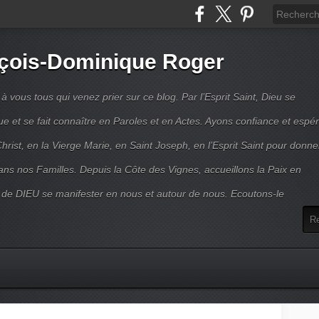
çois-Dominique Roger
 vous tous qui venez prier sur ce blog. Par l’Esprit Saint, Dieu se
 et se fait connaître en Paroles et en Actes. Ayons confiance et espé
hrist, en la Vierge Marie, en Saint Joseph, en l’Esprit Saint pour donne
ns nos Familles. Depuis la Côte des Vignes, accueillons la Paix en
 de DIEU se manifester en nous et autour de nous. Ecoutons-le