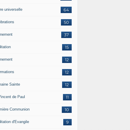
re universelle
64
ébrations
50
nement
37
itation
15
nement
12
ormations
12
aine Sainte
12
Vincent de Paul
11
mière Communion
10
itation d'Evangile
9