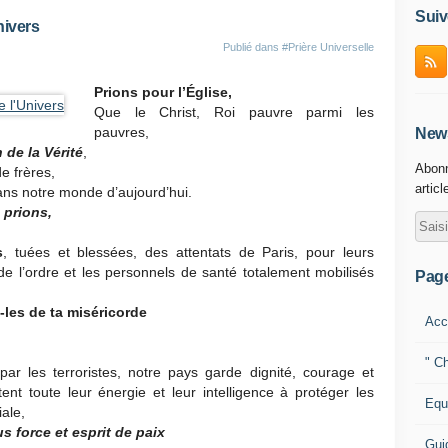
Suiv
nivers
Publié dans
#Prière Universelle
Prions pour l’Église,
Que le Christ, Roi pauvre parmi les
pauvres,
News
de la Vérité
,
Abonn
e frères,
articl
dans notre monde d’aujourd’hui.
 prions,
s
, tuées et blessées, des attentats de Paris, pour leurs
de l’ordre et les personnels de santé totalement mobilisés
Pag
-les de ta miséricorde
Acc
" Ch
par les terroristes, notre pays garde dignité, courage et
ent toute leur énergie et leur intelligence à protéger les
Equ
iale,
 force et esprit de paix
Gui