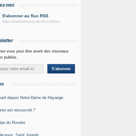
ez-moi
S'abonner au flux RSS
https://www.berceau-du-fer.com/rss
letter
ez-vous pour être averti des nouveaux
es publiés.
es
ueil depuis Notre-Dame de Hayange
rist est ressuscité !"
ipe du Rosaire
de-nous, Saint Joseph