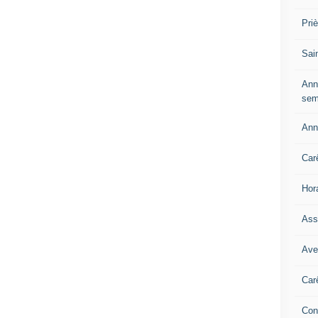
Pri
Sai
Ann
sem
Ann
Car
Hor
Ass
Ave
Car
Con