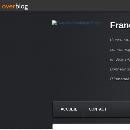
Fran
Bienvenue à
communique
en Jésus-C
Bonheur da
l'Humanité
ACCUEIL
CONTACT