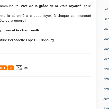
 communauté,
vive de la grâce de la vraie royauté
, celle
Les
donne la sérénité à chaque foyer, à chaque communauté
Lie
ète de la guerre !
Mai
 prions et te chantons/R
Mar
nture Bernadette Lopez - Fribpourg
Mar
Mes
post
0
Neu
Not
Not
oct
Sain