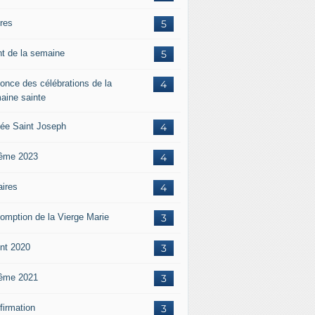
ères
5
nt de la semaine
5
once des célébrations de la
4
aine sainte
ée Saint Joseph
4
ême 2023
4
aires
4
omption de la Vierge Marie
3
nt 2020
3
ême 2021
3
firmation
3