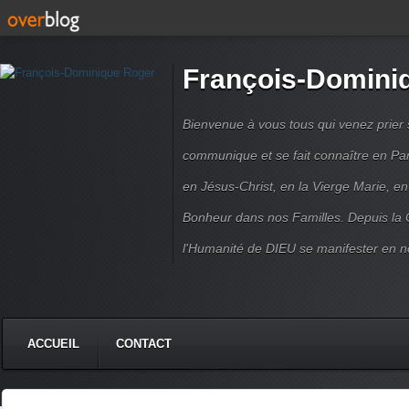
François-Domini
Bienvenue à vous tous qui venez prier s
communique et se fait connaître en Par
en Jésus-Christ, en la Vierge Marie, en
Bonheur dans nos Familles. Depuis la C
l'Humanité de DIEU se manifester en n
ACCUEIL
CONTACT