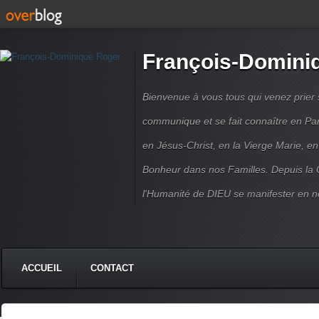
François-Domini
Bienvenue à vous tous qui venez prier s
communique et se fait connaître en Par
en Jésus-Christ, en la Vierge Marie, en
Bonheur dans nos Familles. Depuis la C
l'Humanité de DIEU se manifester en n
ACCUEIL
CONTACT