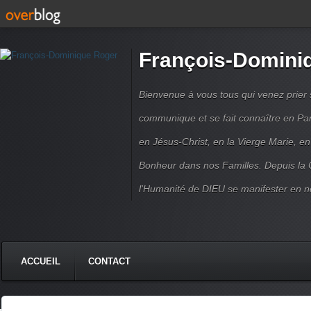
François-Domini
Bienvenue à vous tous qui venez prier s
communique et se fait connaître en Par
en Jésus-Christ, en la Vierge Marie, en
Bonheur dans nos Familles. Depuis la C
l'Humanité de DIEU se manifester en n
ACCUEIL
CONTACT