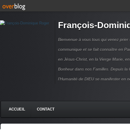
François-Domini
Bienvenue à vous tous qui venez prier s
communique et se fait connaître en Par
en Jésus-Christ, en la Vierge Marie, en
Bonheur dans nos Familles. Depuis la C
l'Humanité de DIEU se manifester en n
ACCUEIL
CONTACT