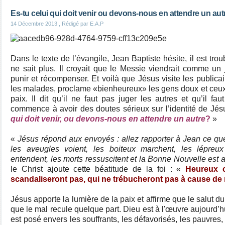
Es-tu celui qui doit venir ou devons-nous en attendre un aut
14 Décembre 2013
, Rédigé par E.A.P
Dans le texte de l’évangile, Jean Baptiste hésite, il est trou
ne sait plus. Il croyait que le Messie viendrait comme un j
punir et récompenser. Et voilà que Jésus visite les publicain
les malades, proclame «bienheureux» les gens doux et ceux e
paix. Il dit qu’il ne faut pas juger les autres et qu’il f
commence à avoir des doutes sérieux sur l’identité de Jés
qui doit venir, ou devons-nous en attendre un autre
?
»
«
Jésus répond aux envoyés : allez rapporter à Jean ce qu
les aveugles voient, les boiteux marchent, les lépreux
entendent, les morts ressuscitent et la Bonne Nouvelle est
le Christ ajoute cette béatitude de la foi : «
Heureux c
scandaliseront pas, qui ne trébucheront pas à cause de
Jésus apporte la lumière de la paix et affirme que le salut
que le mal recule quelque part. Dieu est à l'œuvre aujourd’h
est posé envers les souffrants, les défavorisés, les pauvres,