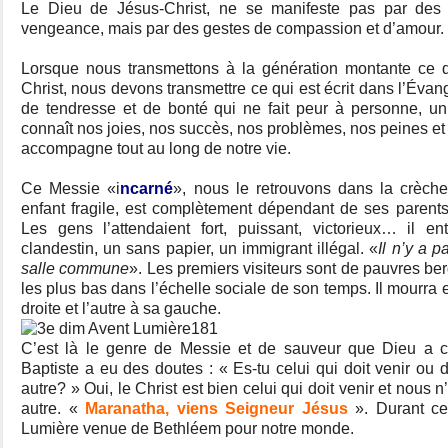
Le Dieu de Jésus-Christ, ne se manifeste pas par des
vengeance, mais par des gestes de compassion et d’amour.
Lorsque nous transmettons à la génération montante ce
Christ, nous devons transmettre ce qui est écrit dans l’Évang
de tendresse et de bonté qui ne fait peur à personne, u
connaît nos joies, nos succès, nos problèmes, nos peines et
accompagne tout au long de notre vie.
Ce Messie «i
ncarné
», nous le retrouvons dans la crèche
enfant fragile, est complètement dépendant de ses parents
Les gens l’attendaient fort, puissant, victorieux… il 
clandestin, un sans papier, un immigrant illégal. «
Il n’y a p
salle commune
». Les premiers visiteurs sont de pauvres ber
les plus bas dans l’échelle sociale de son temps. Il mourra e
droite et l’autre à sa gauche.
C’est là le genre de Messie et de sauveur que Dieu a c
Baptiste a eu des doutes : « Es-tu celui qui doit venir ou
autre? » Oui, le Christ est bien celui qui doit venir et nous
autre. «
Maranatha, viens Seigneur Jésus
». Durant ce
Lumière venue de Bethléem pour notre monde.