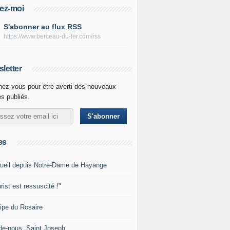
ez-moi
S'abonner au flux RSS
https://www.berceau-du-fer.com/rss
letter
ez-vous pour être averti des nouveaux
es publiés.
es
ueil depuis Notre-Dame de Hayange
rist est ressuscité !"
ipe du Rosaire
de-nous, Saint Joseph