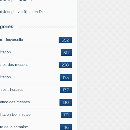
t Joseph, vie filiale en Dieu
gories
re Universelle
652
itation
311
aires des messes
238
itation
175
ses : horaires
137
once des messes
130
itation Dominicale
121
ère de la semaine
116