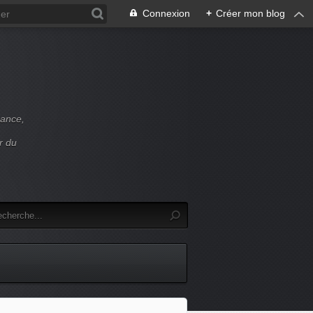
Connexion
+
Créer mon blog
rance,
r du