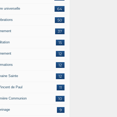
re universelle
64
ébrations
50
nement
37
itation
15
nement
12
ormations
12
aine Sainte
12
Vincent de Paul
11
mière Communion
10
erinage
9