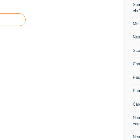
Sem
chr
Méd
Neu
Sco
Car
Pas
Ps
Car
Neuv
cor
Neu