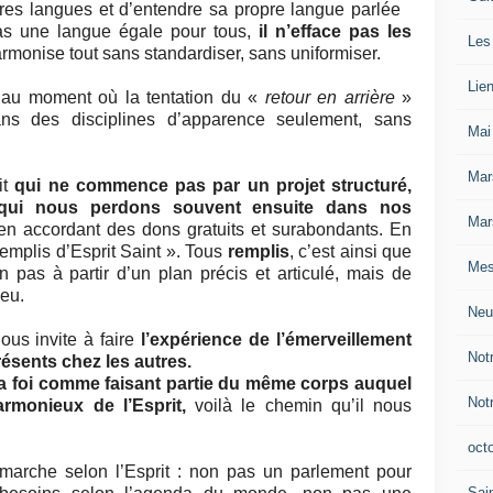
tres langues et d’entendre sa propre langue parlée
pas une langue égale pour tous,
il n’efface pas les
Les
 harmonise tout sans standardiser, sans uniformiser.
Lie
au moment où la tentation du «
retour en arrière
»
s des disciplines d’apparence seulement, sans
Mai
Mar
it
qui ne commence pas par un projet structuré,
qui nous perdons souvent ensuite dans nos
Mar
n accordant des dons gratuits et surabondants. En
 remplis d’Esprit Saint ». Tous
remplis
, c’est ainsi que
Mes
 pas à partir d’un plan précis et articulé, mais de
ieu.
Neu
nous invite à faire
l’expérience de l’émerveillement
Not
ésents chez les autres.
la foi comme faisant partie du même corps auquel
Not
armonieux de l’Esprit,
voilà le chemin qu’il nous
oct
marche selon l’Esprit : non pas un parlement pour
Sain