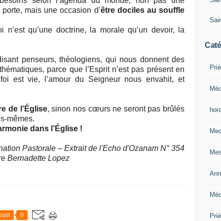
s besoins selon l’agenda du monde, non pas une
s porte, mais une occasion d’
être dociles au souffle
Sain
foi n’est qu’une doctrine, la morale qu’un devoir, la
Caté
disant penseurs, théologiens, qui nous donnent des
Priè
thématiques, parce que l’Esprit n’est pas présent en
 foi est vie, l’amour du Seigneur nous envahit, et
Méd
e de l’Église
, sinon nos cœurs ne seront pas brûlés
hor
ous-mêmes.
armonie dans l’Église !
Med
tion Pastorale – Extrait de l'Echo d'Ozanam N° 354
Mes
re Bernadette Lopez
Ann
Méd
post
0
Pri