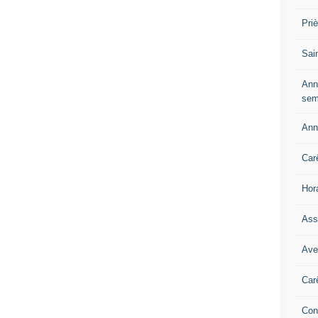
Pri
Sai
Ann
sem
Ann
Car
Hor
Ass
Ave
Car
Con