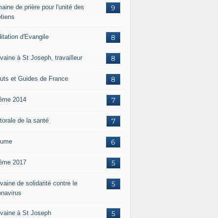
aine de prière pour l'unité des
9
étiens
itation d'Evangile
8
vaine à St Joseph, travailleur
8
uts et Guides de France
8
ême 2014
7
torale de la santé
7
aume
6
ême 2017
5
aine de solidarité contre le
5
onavirus
vaine à St Joseph
5