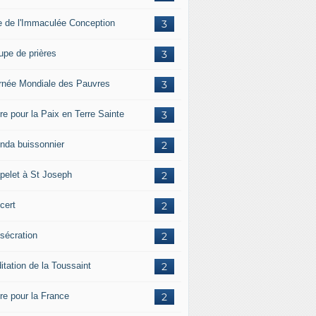
e de l'Immaculée Conception
3
upe de prières
3
rnée Mondiale des Pauvres
3
re pour la Paix en Terre Sainte
3
nda buissonnier
2
pelet à St Joseph
2
cert
2
sécration
2
itation de la Toussaint
2
ère pour la France
2