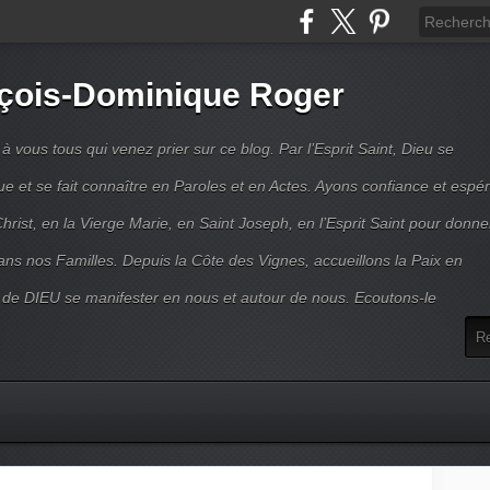
çois-Dominique Roger
 vous tous qui venez prier sur ce blog. Par l’Esprit Saint, Dieu se
 et se fait connaître en Paroles et en Actes. Ayons confiance et espé
hrist, en la Vierge Marie, en Saint Joseph, en l’Esprit Saint pour donne
ns nos Familles. Depuis la Côte des Vignes, accueillons la Paix en
 de DIEU se manifester en nous et autour de nous. Ecoutons-le