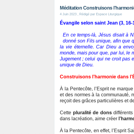
Méditation Construisons l'harmonie
4 Juin 2023
, Rédigé par Espace Liturgique
Évangile selon saint Jean (3, 16-
En ce temps-là, Jésus disait à 
donné son Fils unique, afin que q
la vie éternelle. Car Dieu a env
monde, mais pour que, par lui, le 
Jugement ; celui qui ne croit pas e
unique de Dieu.
Construisons l’harmonie dans l’É
À la Pentecôte, l’Esprit ne marque
et des normes à la communauté, m
reçoit des grâces particulières et d
Cette
pluralité de dons
différent
dans lacréation, aime créer
l’harm
À la Pentecôte, en effet, l’Esprit S