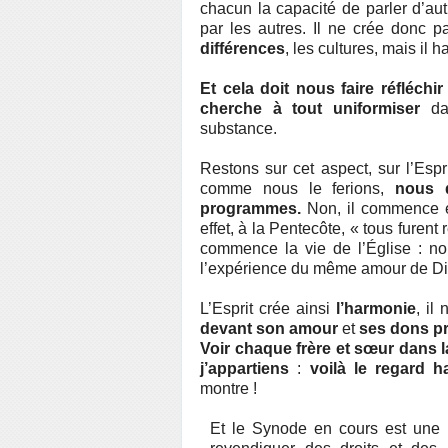
chacun la capacité de parler d’au
par les autres. Il ne crée donc 
différences
, les cultures, mais il
Et cela doit nous faire réfléchir
cherche à tout uniformiser
dan
substance.
Restons sur cet aspect, sur l’Espr
comme nous le ferions,
nous 
programmes.
Non, il commence e
effet, à la Pentecôte, « tous furent
commence la vie de l’Église : non
l’expérience du même amour de D
L’Esprit crée ainsi
l’harmonie
, il 
devant son amour
et
ses dons pr
Voir chaque frère et sœur dans 
j’appartiens
:
voilà le regard h
montre !
Et le Synode en cours est une 