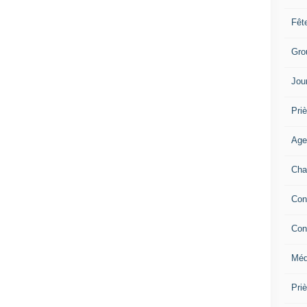
Fêt
Gro
Jou
Priè
Age
Cha
Con
Con
Méd
Pri