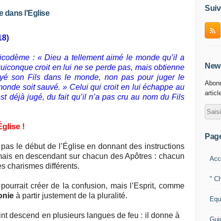
Suiv
 dans l'Eglise
18)
Nicodème : « Dieu a tellement aimé le monde qu’il a
News
uiconque croit en lui ne se perde pas, mais obtienne
oyé son Fils dans le monde, non pas pour juger le
Abonn
monde soit sauvé. » Celui qui croit en lui échappe au
articl
st déjà jugé, du fait qu’il n’a pas cru au nom du Fils
glise !
Pag
 pas le début de l’Église en donnant des instructions
ais en descendant sur chacun des Apôtres : chacun
Acc
es charismes différents.
" Ch
s pourrait créer de la confusion, mais l’Esprit, comme
onie
à partir justement de la pluralité.
Equ
aint descend en plusieurs langues de feu : il donne à
Gui