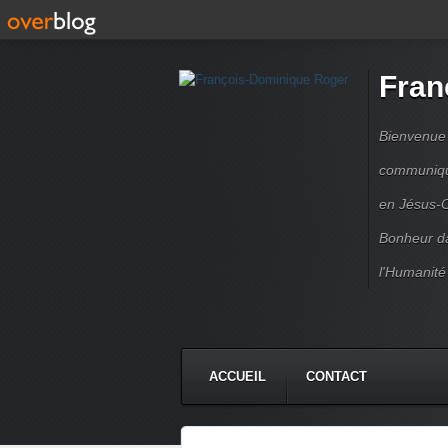
Fran
Bienvenue à
communique
en Jésus-C
Bonheur da
l'Humanité
ACCUEIL
CONTACT