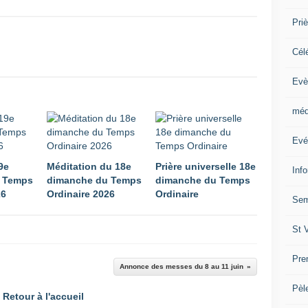
Priè
Cél
Evè
méd
Evé
9e
Méditation du 18e
Prière universelle 18e
Inf
 Temps
dimanche du Temps
dimanche du Temps
26
Ordinaire 2026
Ordinaire
Sem
St 
Pre
Annonce des messes du 8 au 11 juin
Pèl
Retour à l'accueil