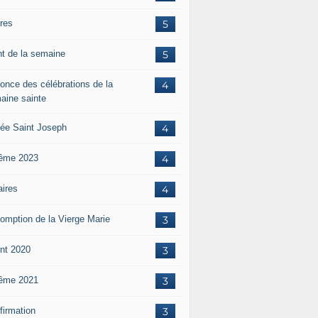
ères
5
nt de la semaine
5
once des célébrations de la
4
aine sainte
ée Saint Joseph
4
ême 2023
4
aires
4
omption de la Vierge Marie
3
nt 2020
3
ême 2021
3
firmation
3