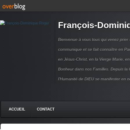
François-Domini
Bienvenue à vous tous qui venez prier s
communique et se fait connaître en Par
en Jésus-Christ, en la Vierge Marie, en
Bonheur dans nos Familles. Depuis la C
l'Humanité de DIEU se manifester en n
ACCUEIL
CONTACT