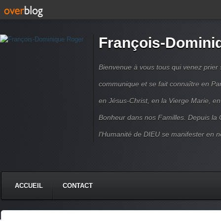
François-Domini
Bienvenue à vous tous qui venez prier s
communique et se fait connaître en Par
en Jésus-Christ, en la Vierge Marie, en
Bonheur dans nos Familles. Depuis la C
l'Humanité de DIEU se manifester en n
ACCUEIL
CONTACT