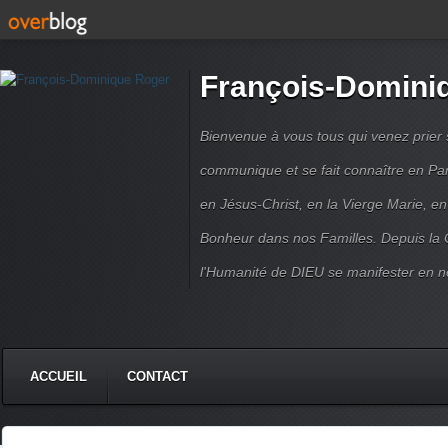
François-Domini
Bienvenue à vous tous qui venez prier s
communique et se fait connaître en Par
en Jésus-Christ, en la Vierge Marie, en
Bonheur dans nos Familles. Depuis la C
l'Humanité de DIEU se manifester en n
ACCUEIL
CONTACT