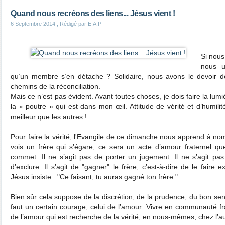
Quand nous recréons des liens... Jésus vient !
6 Septembre 2014
, Rédigé par E.A.P
Si nous
nous u
qu’un membre s’en détache ? Solidaire, nous avons le devoir de
chemins de la réconciliation.
Mais ce n’est pas évident. Avant toutes choses, je dois faire la lu
la « poutre » qui est dans mon œil. Attitude de vérité et d’humilit
meilleur que les autres !
Pour faire la vérité, l'Evangile de ce dimanche nous apprend à no
vois un frère qui s’égare, ce sera un acte d’amour fraternel que 
commet. Il ne s’agit pas de porter un jugement. Il ne s’agit pa
d’exclure. Il s’agit de "gagner" le frère, c’est-à-dire de le faire
Jésus insiste : "Ce faisant, tu auras gagné ton frère."
Bien sûr cela suppose de la discrétion, de la prudence, du bon sens, d
faut un certain courage, celui de l’amour. Vivre en communauté 
de l’amour qui est recherche de la vérité, en nous-mêmes, chez l’au